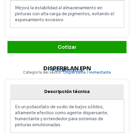
Mejora la estabilidad al almacenamiento en
pinturas con alta carga de pigmentos, evitando el
espesamiento excesivo.
Cotizar
DISPERBLAN EPN
Poliacrilatos
Categoría del sector:
Dispersante / Humectante
Descripción técnica
Es un poliacrilato de sodio de bajos sólidos,
altamente efectivo como agente dispersante,
humectante y extendedor para sistemas de
pinturas emulsionadas.