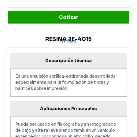
Cotizar
RESINA JE-4015
Tintas
Descripción técnica
Es una emulsión acrílica-estirenada desarrollada
especialmente para la formulación de tintas y
barnices sobre impresión.
Aplicaciones Principales
Puede ser usado en flexografia y en rotograbado
de bajo y alta relieve siendo también un vehículo
extendedor. proporciona un alto brillo, secado