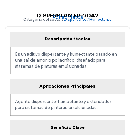
DISPERBLAN EP-7047
Poliacrilatos
Categoría del sector:
Dispersante / Humectante
Descripción técnica
Es un aditivo dispersante y humectante basado en
una sal de amonio poliacrílico, diseñado para
sistemas de pinturas emulsionadas.
Aplicaciones Principales
Agente dispersante-humectante y extendedor
para sistemas de pinturas emulsionadas.
Beneficio Clave