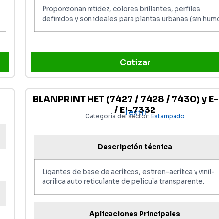
Proporcionan nitidez, colores brillantes, perfiles
definidos y son ideales para plantas urbanas (sin humo
Cotizar
BLANPRINT HET (7427 / 7428 / 7430) y E
/ EI-7332
Textil
Categoría del sector:
Estampado
Descripción técnica
Ligantes de base de acrílicos, estiren-acrílica y vinil-
acrílica auto reticulante de película transparente.
Aplicaciones Principales