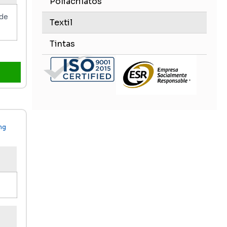
Poliacrilatos
 de
Textil
Tintas
ng