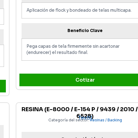
Aplicación de flock y bondeado de telas multicapa.
Beneficio Clave
Pega capas de tela firmemente sin acartonar
(endurecer) el resultado final.
Cotizar
RESINA (E-8000 / E-154 P / 9439 / 2010 /
6528)
Textil
Categoría del sector:
Resinas / Backing