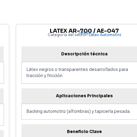
LATEX AR-700 / AE-047
Textil
Categoría del sector:
Látex Automotriz
Descripción técnica
Látex negros o transparentes desarrollados para
tracción y fricción.
Aplicaciones Principales
Backing automotriz (alfombras) y tapicería pesada.
Beneficio Clave