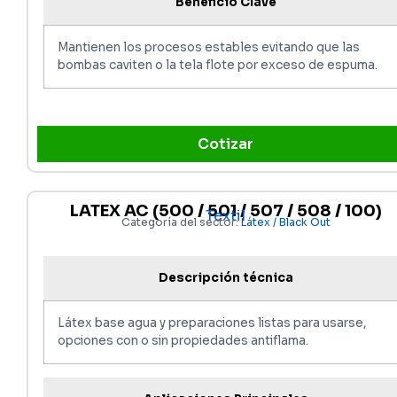
Beneficio Clave
Mantienen los procesos estables evitando que las
bombas caviten o la tela flote por exceso de espuma.
Cotizar
LATEX AC (500 / 501 / 507 / 508 / 100)
Textil
Categoría del sector:
Látex / Black Out
Descripción técnica
Látex base agua y preparaciones listas para usarse,
opciones con o sin propiedades antiflama.