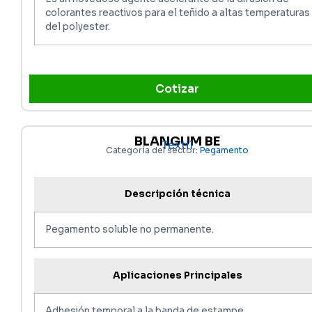
colorantes reactivos para el teñido a altas temperaturas
del polyester.
Cotizar
BLANGUM BE
Textil
Categoría del sector:
Pegamento
Descripción técnica
Pegamento soluble no permanente.
Aplicaciones Principales
Adhesión temporal a la banda de estampe.