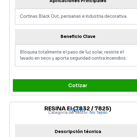
Aplicaciones Principales
Cortinas Black Out, persianas e industria decorativa.
Beneficio Clave
Bloquea totalmente el paso de luz solar, resiste el
lavado en seco y aporta seguridad contra incendios.
Cotizar
RESINA EI (7832 / 7825)
Textil
Categoría del sector:
No Tejido
Descripción técnica