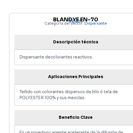
BLANDYE EN-70
Textil
Categoría del sector:
Dispersante
Descripción técnica
Dispersante decolorantes reactivos.
Aplicaciones Principales
Teñido con colorantes dispersos de hilo ó tela de
POLYESTER 100% y sus mezclas.
Beneficio Clave
Es un novedoso agente acelerante de la difusión de