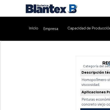
Inicio
Capacidad de Producció
Empresa
RE
C
Categoría del sec
Descripción té
Homopolímero viní
viscosidad.
Aplicaciones P
Pinturas económi
concreto viejo c