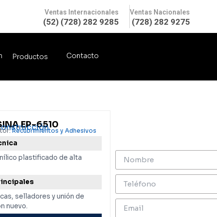
Ventas Internacionales
Ventas Nacionales
(52) (728) 282 9285
(728) 282 9275
n
Contacto
Productos
SINA EP-6510
onstrucción
tor:
Recubrimientos y Adhesivos
cnica
lico plastificado de alta
rincipales
cas, selladores y unión de
on nuevo.